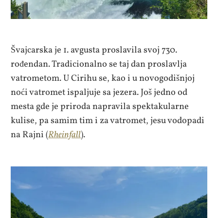
Švajcarska je 1. avgusta proslavila svoj 730.
rođendan. Tradicionalno se taj dan proslavlja
vatrometom. U Cirihu se, kao i u novogodišnjoj
noći vatromet ispaljuje sa jezera. Još jedno od
mesta gde je priroda napravila spektakularne
kulise, pa samim tim i za vatromet, jesu vodopadi
na Rajni (
Rheinfall
).