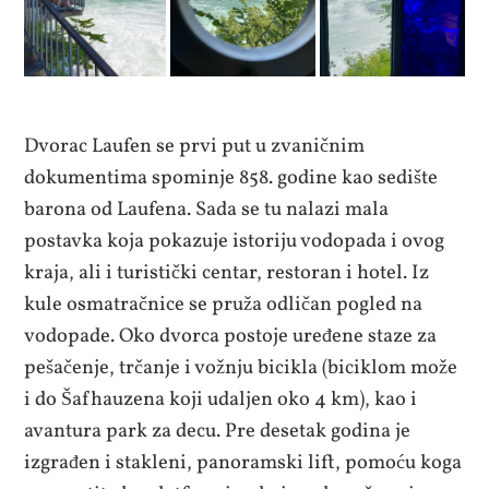
Dvorac Laufen se prvi put u zvaničnim
dokumentima spominje 858. godine kao sedište
barona od Laufena. Sada se tu nalazi mala
postavka koja pokazuje istoriju vodopada i ovog
kraja, ali i turistički centar, restoran i hotel. Iz
kule osmatračnice se pruža odličan pogled na
vodopade. Oko dvorca postoje uređene staze za
pešačenje, trčanje i vožnju bicikla (biciklom može
i do Šafhauzena koji udaljen oko 4 km), kao i
avantura park za decu. Pre desetak godina je
izgrađen i stakleni, panoramski lift, pomoću koga