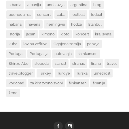
albania
albanija
andaluzija
argentina
blog
buenos aires
concert
cuba
football
fudbal
habana
havana
hemingvej
hodza
Istanbul
istorija
japan
kimono
kjoto
koncert
kraj sveta
kuba
lov na veštive
Ognjena zemlja
penzija
Portugal
Portugalija
putovanja
shinkansen
Shinzo Abe
sloboda
starost
stranac
tirana
travel
travelblogger
Turkey
Turkiye
Turska
umetnost
vodopad
za kim zvono zvoni
šinkansen
španija
žene
FB
Insta