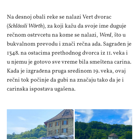
Na desnoj obali reke se nalazi Vert dvorac
(
Schlössli Wörth
), za koji kažu da svoje ime duguje
rečnom ostrvcetu na kome se nalazi,
Werd
, što u
bukvalnom prevodu i znači rečna ada. Sagrađen je
1348. na ostacima prethodnog dvorca iz 11. veka i
u njemu je gotovo sve vreme bila smeštena carina.
Kada je izgrađena pruga sredinom 19. veka, ovaj
rečni tok počinje da gubi na značaju tako da je i
carinska ispostava ugašena.