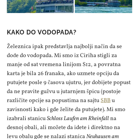
KAKO DO VODOPADA?
Železnica ipak predstavlja najbolji način da se
dođe do vodopada. Mi smo iz Ciriha stigli za
manje od sat vremena linijom S12, a povratna
karta je bila 26 franaka, ako uzmete opciju da
putujete posle 9 časova ujutru, jer dobijete popust
da ne pravite gužvu u jutarnjem špicu (postoje
različite opcije sa popustima na sajtu
SBB
u
zavisnosti kako i gde želite da putujete). Mi smo
izabrali stanicu
Schloss Laufen am Rheinfall
na
desnoj obali, ali možete da idete i direktno na
levu obalu gde se nalazi stanica
Neuhausen am