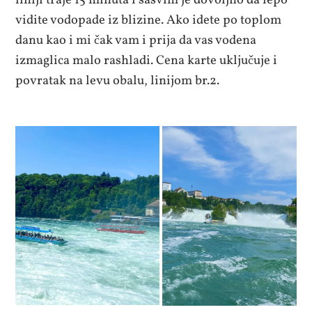
liniji traje 15 minuta i sasvim je dovoljno da lepo
vidite vodopade iz blizine. Ako idete po toplom
danu kao i mi čak vam i prija da vas vodena
izmaglica malo rashladi. Cena karte uključuje i
povratak na levu obalu, linijom br.2.