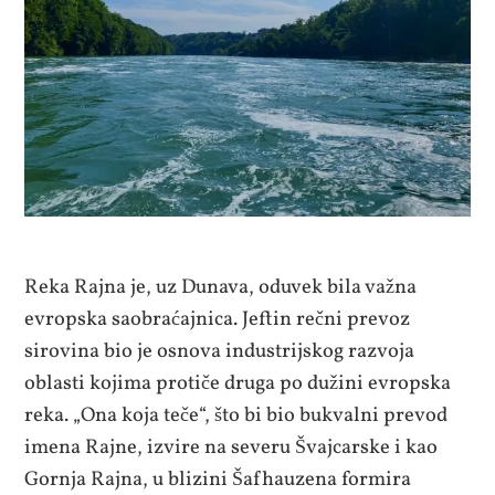
Reka Rajna je, uz Dunava, oduvek bila važna
evropska saobraćajnica. Jeftin rečni prevoz
sirovina bio je osnova industrijskog razvoja
oblasti kojima protiče druga po dužini evropska
reka. „Ona koja teče“, što bi bio bukvalni prevod
imena Rajne, izvire na severu Švajcarske i kao
Gornja Rajna, u blizini Šafhauzena formira