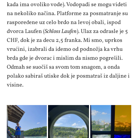
kada ima ovoliko vode). Vodopadi se mogu videti
na nekoliko načina. Platforme za posmatranje su
raspoređene uz celo brdo na levoj obali, ispod
dvorca Laufen (
Schloss Laufen
). Ulaz za odrasle je 5
CHF, dok je za decu 2,5 franka. Mi smo, uprkos
vrućini, izabrali da idemo od podnožja ka vrhu
brda gde je dvorac i mislim da nismo pogrešili.
Odmah se suočiš sa svom tom snagom, a onda
polako sabiraš utiske dok je posmatraš iz daljine i
visine.