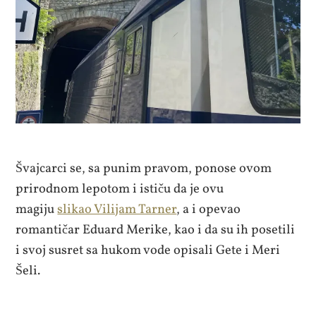
Švajcarci se, sa punim pravom, ponose ovom
prirodnom lepotom i ističu da je ovu
magiju
slikao Vilijam Tarner
, a i opevao
romantičar Eduard Merike, kao i da su ih posetili
i svoj susret sa hukom vode opisali Gete i Meri
Šeli.