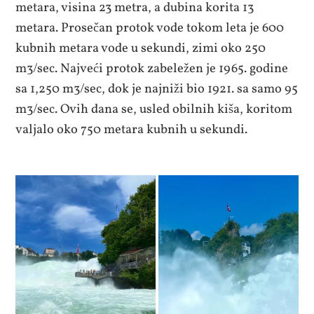
metara, visina 23 metra, a dubina korita 13
metara. Prosečan protok vode tokom leta je 600
kubnih metara vode u sekundi, zimi oko 250
m3/sec. Najveći protok zabeležen je 1965. godine
sa 1,250 m3/sec, dok je najniži bio 1921. sa samo 95
m3/sec. Ovih dana se, usled obilnih kiša, koritom
valjalo oko 750 metara kubnih u sekundi.