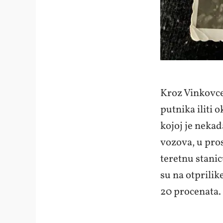
Kroz Vinkovce 
putnika iliti 
kojoj je nekad
vozova, u pros
teretnu stani
su na otprilik
20 procenata.