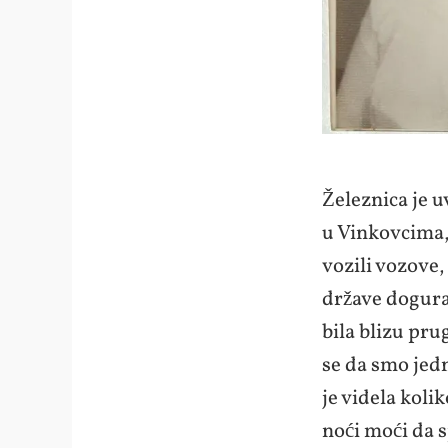
Železnica je 
u Vinkovcima, 
vozili vozove,
države dogura
bila blizu pru
se da smo jed
je videla kolik
noći moći da s