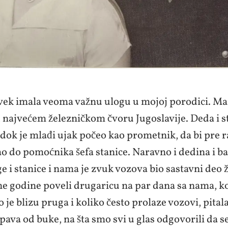
uvek imala veoma važnu ulogu u mojoj porodici. Mam
najvećem železničkom čvoru Jugoslavije. Deda i st
 dok je mlađi ujak počeo kao prometnik, da bi pre 
o do pomoćnika šefa stanice. Naravno i dedina i ba
ge i stanice i nama je zvuk vozova bio sastavni deo 
ne godine poveli drugaricu na par dana sa nama, ko
o je blizu pruga i koliko često prolaze vozovi, pitala 
pava od buke, na šta smo svi u glas odgovorili da s