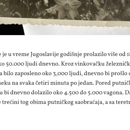
je u vreme Jugoslavije godišnje prolazilo više od 
oko 50.000 ljudi dnevno. Kroz vinkovačku železničk
a bilo zaposleno oko 3,000 ljudi, dnevno bi prošlo
eku na svaka četiri minuta po jedan. Pored putnič
cu bi dnevno dolazilo oko 4.500 do 5.000 vagona. 
e trećini tog obima putničkog saobraćaja, a sa ter