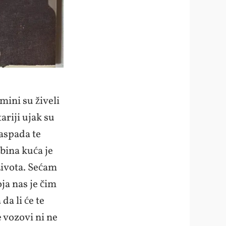
ini su živeli
ariji ujak su
raspada te
bina kuća je
života. Sećam
ja nas je čim
da li će te
e vozovi ni ne