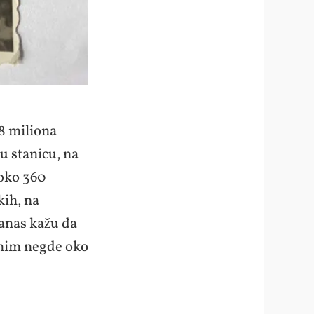
18 miliona
u stanicu, na
 oko 360
kih, na
Danas kažu da
etnim negde oko