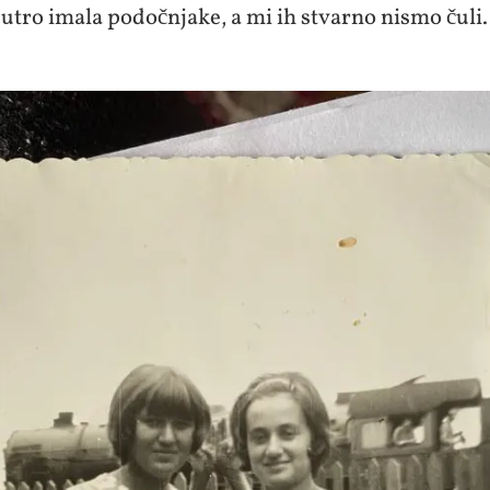
jutro imala podočnjake, a mi ih stvarno nismo čuli