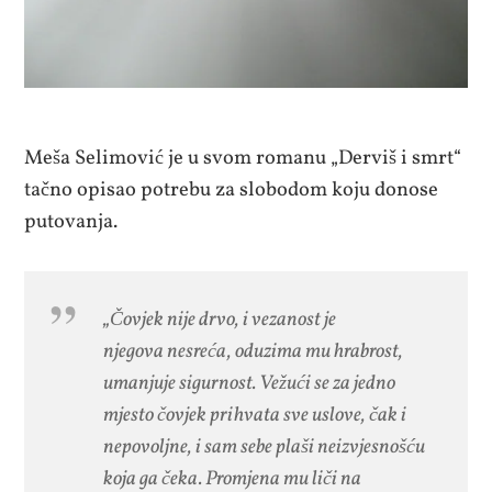
Meša Selimović je u svom romanu „Derviš i smrt“
tačno opisao potrebu za slobodom koju donose
putovanja.
„Čovjek nije drvo, i vezanost je
njegova nesreća, oduzima mu hrabrost,
umanjuje sigurnost. Vežući se za jedno
mjesto čovjek prihvata sve uslove, čak i
nepovoljne, i sam sebe plaši neizvjesnošću
koja ga čeka. Promjena mu liči na