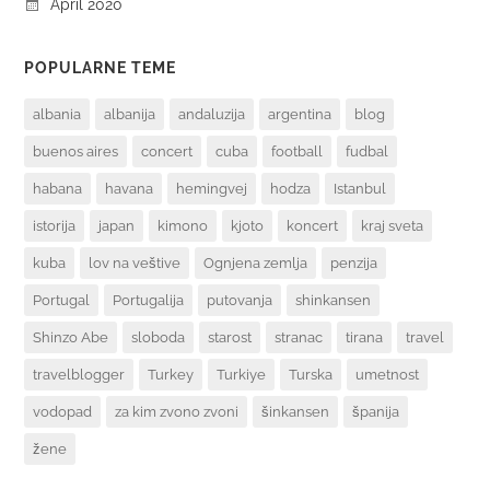
April 2020
POPULARNE TEME
albania
albanija
andaluzija
argentina
blog
buenos aires
concert
cuba
football
fudbal
habana
havana
hemingvej
hodza
Istanbul
istorija
japan
kimono
kjoto
koncert
kraj sveta
kuba
lov na veštive
Ognjena zemlja
penzija
Portugal
Portugalija
putovanja
shinkansen
Shinzo Abe
sloboda
starost
stranac
tirana
travel
travelblogger
Turkey
Turkiye
Turska
umetnost
vodopad
za kim zvono zvoni
šinkansen
španija
žene