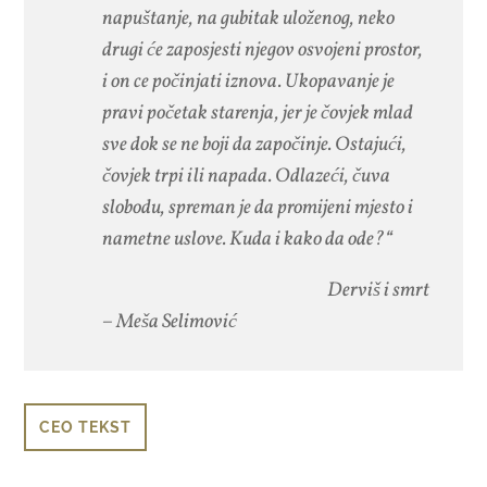
napuštanje, na gubitak uloženog, neko
drugi će zaposjesti njegov osvojeni prostor,
i on ce počinjati iznova. Ukopavanje je
pravi početak starenja, jer je čovjek mlad
sve dok se ne boji da započinje. Ostajući,
čovjek trpi ili napada. Odlazeći, čuva
slobodu, spreman je da promijeni mjesto i
nametne uslove. Kuda i kako da ode?“
Derviš i smrt
– Meša Selimović
CEO TEKST