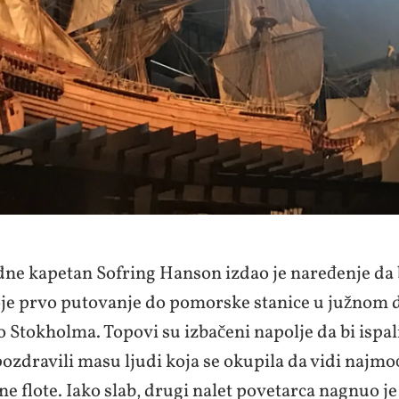
dne kapetan Sofring Hanson izdao je naređenje da
oje prvo putovanje do pomorske stanice u južnom 
 Stokholma. Topovi su izbačeni napolje da bi ispal
pozdravili masu ljudi koja se okupila da vidi najmo
ne flote. Iako slab, drugi nalet povetarca nagnuo j