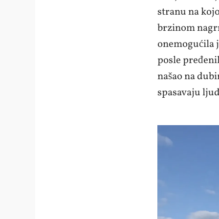
stranu na kojo
brzinom nagrn
onemogućila je
posle pređeni
našao na dubin
spasavaju ljud