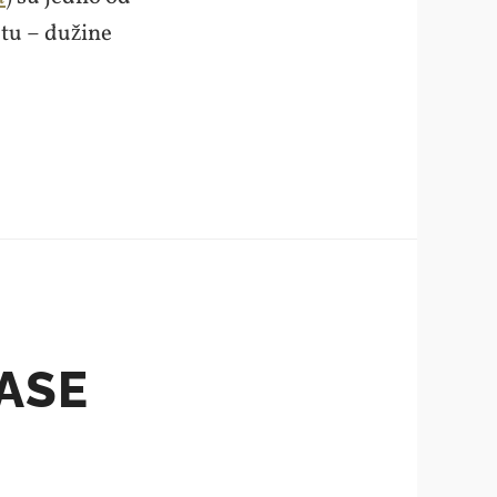
etu – dužine
ASE