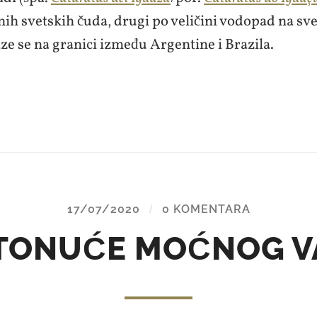
ih svetskih čuda, drugi po veličini vodopad na sv
aze se na granici između Argentine i Brazila.
17/07/2020
/
0 KOMENTARA
TONUĆE MOĆNOG V