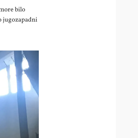
 more bilo
io jugozapadni