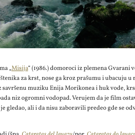
lma „
Misija
“ (1986.) domoroci iz plemena Gvarani 
štenika za krst, nose ga kroz prašumu i ubacuju u
z savršenu muziku Enija Morikonea i huk vode, krs
ada niz ogromni vodopad. Verujem da je film ostav
je gledao, ali i da nisu zaboravili predeo gde se od
di (špa.
Cataratas del Iguazu
/por.
Cataratas do Iguaç