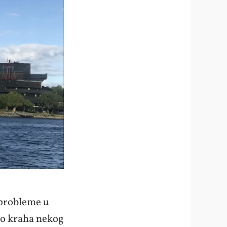
 probleme u
do kraha nekog