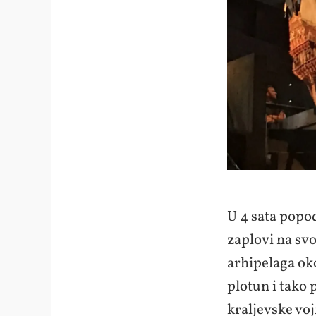
U 4 sata popo
zaplovi na sv
arhipelaga oko
plotun i tako 
kraljevske voj