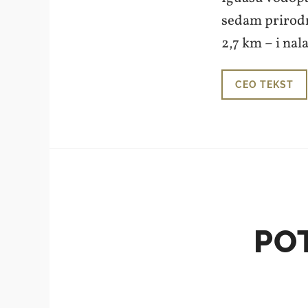
sedam prirodn
2,7 km – i nal
CEO TEKST
PO