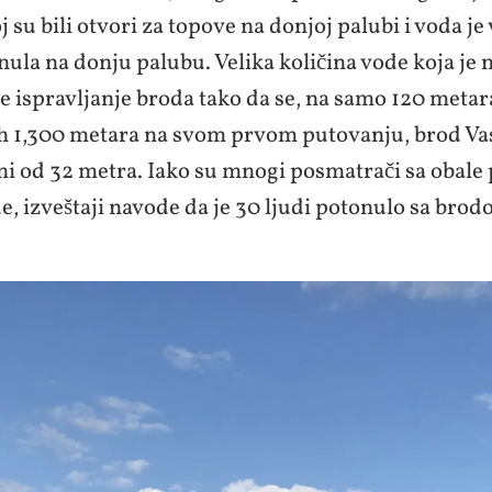
j su bili otvori za topove na donjoj palubi i voda j
ula na donju palubu. Velika količina vode koja je 
 ispravljanje broda tako da se, na samo 120 metar
h 1,300 metara na svom prvom putovanju, brod Vas
i od 32 metra. Iako su mnogi posmatrači sa obale 
e, izveštaji navode da je 30 ljudi potonulo sa bro