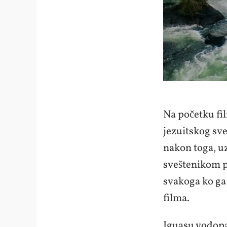
Na početku fi
jezuitskog sve
nakon toga, u
sveštenikom p
svakoga ko ga 
filma.
Iguasu vodopa