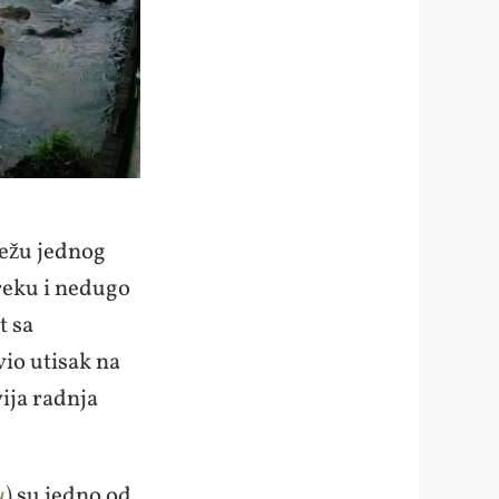
vežu jednog
 reku i nedugo
t sa
io utisak na
vija radnja
u
) su jedno od