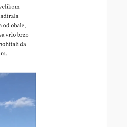
e velikom
nadirala
a od obale,
a vrlo brzo
pohitali da
dom.