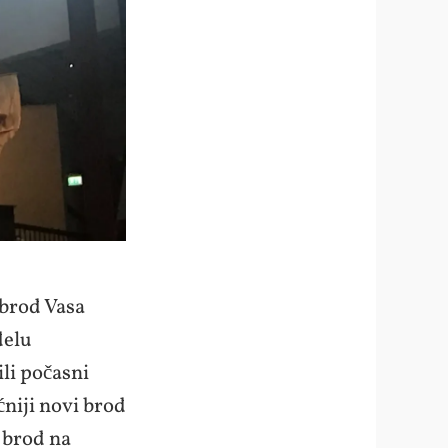
 brod Vasa
delu
ili počasni
ćniji novi brod
e brod na