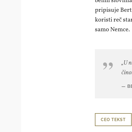
belim slovima:
pripisuje Bert
koristi reč sta
samo Nemce.
„U n
čino
B
CEO TEKST