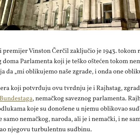
i premijer Vinston Čerčil zaključio je 1943. tokom 
 doma Parlamenta koji je teško oštećen tokom n
 da „mi oblikujemo naše zgrade, i onda one oblik
ra koji potvrđuju ovu tvrdnju je i Rajhstag, zgrad
Bundestaga
, nemačkog saveznog parlamenta. Rajh
odlukama koje su donošene u njemu oblikovao su
e samo nemačkog, naroda, ali je i nemački, i ne sa
ao njegovu turbulentnu sudbinu.