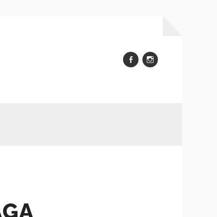
FB
Insta
AGA