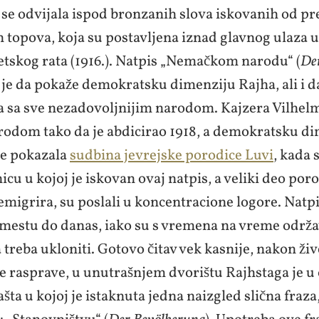
 se odvijala ispod bronzanih slova iskovanih od pr
h topova, koja su postavljena iznad glavnog ulaza 
etskog rata (1916.). Natpis „Nemačkom narodu“ (
De
o je da pokaže demokratsku dimenziju Rajha, ali i 
a sa sve nezadovoljnijim narodom. Kajzera Vilhelma
rodom tako da je abdicirao 1918, a demokratsku d
je pokazala
sudbina jevrejske porodice Luvi
, kada 
icu u kojoj je iskovan ovaj natpis, a veliki deo poro
emigrira, su poslali u koncentracione logore. Natpi
m mestu do danas, iako su s vremena na vreme održ
a treba ukloniti. Gotovo čitav vek kasnije, nakon živ
 rasprave, u unutrašnjem dvorištu Rajhstaga je u
šta u kojoj je istaknuta jedna naizgled slična fraza