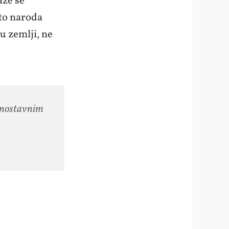
aze se
sto naroda
 u zemlji, ne
ednostavnim