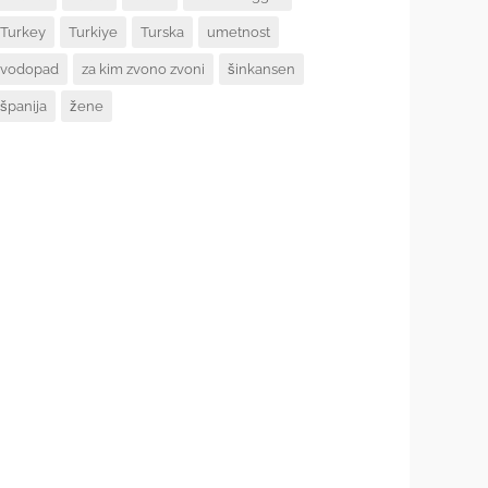
Turkey
Turkiye
Turska
umetnost
vodopad
za kim zvono zvoni
šinkansen
španija
žene