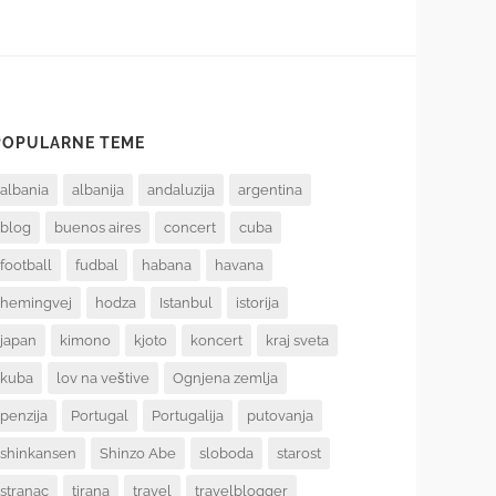
POPULARNE TEME
albania
albanija
andaluzija
argentina
blog
buenos aires
concert
cuba
football
fudbal
habana
havana
hemingvej
hodza
Istanbul
istorija
japan
kimono
kjoto
koncert
kraj sveta
kuba
lov na veštive
Ognjena zemlja
penzija
Portugal
Portugalija
putovanja
shinkansen
Shinzo Abe
sloboda
starost
stranac
tirana
travel
travelblogger