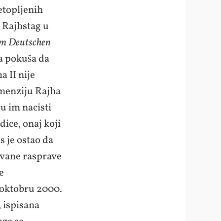
etopljenih
u Rajhstag u
m Deutschen
da pokuša da
 II nije
imenziju Rajha
su im nacisti
dice, onaj koji
s je ostao da
avane rasprave
e
 oktobru 2000.
, ispisana