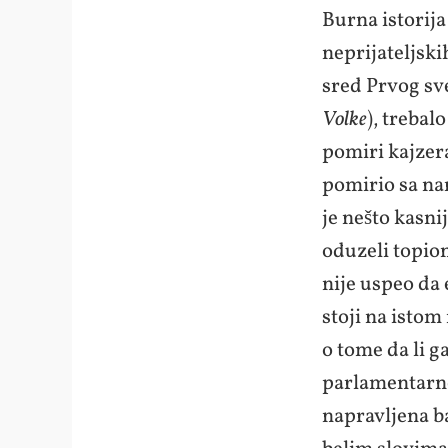
Burna istorija
neprijateljski
sred Prvog sv
Volke
), trebal
pomiri kajzer
pomirio sa na
je nešto kasni
oduzeli topion
nije uspeo da 
stoji na isto
o tome da li g
parlamentarne
napravljena ba