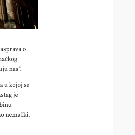
rasprava o
emačkog
uju nas“.
a u kojoj se
stag je
dbinu
mo nemački,