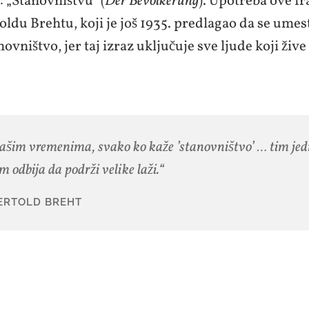
 „Stanovništvu“ (
Der Bevölkerung
). Upotreba ove fr
oldu Brehtu, koji je još 1935. predlagao da se ume
novništvo, jer taj izraz uključuje sve ljude koji žive
ašim vremenima, svako ko kaže ’stanovništvo’ … tim j
m odbija da podrži velike laži.“
ERTOLD BREHT