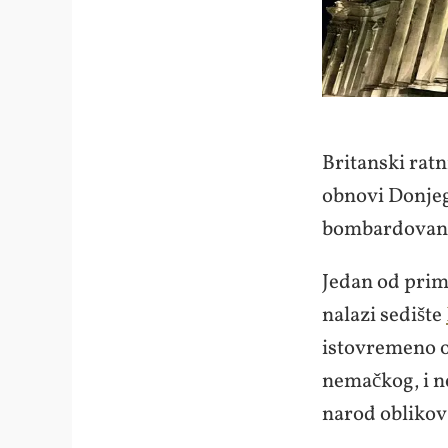
Britanski ratn
obnovi Donjeg
bombardovanja
Jedan od prime
nalazi sedište
istovremeno 
nemačkog, i n
narod oblikov