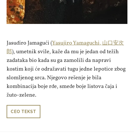
Jasuđiro Jamagući (
Yasujiro Yamaguchi, 山口安次
郎
), umetnik svile, kaže da mu je jedan od težih
zadataka bio kada su ga zamolili da napravi
kostim koji će odražavati tugu jedne lepotice zbog
slomljenog srca. Njegovo rešenje je bila
kombinacija boje rđe, smeđe boje listova čaja i
žuto-zelene.
CEO TEKST