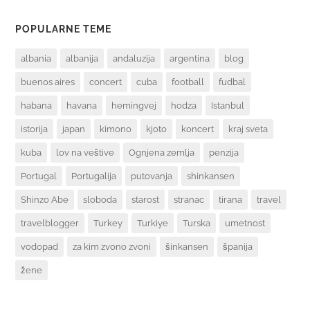
POPULARNE TEME
albania
albanija
andaluzija
argentina
blog
buenos aires
concert
cuba
football
fudbal
habana
havana
hemingvej
hodza
Istanbul
istorija
japan
kimono
kjoto
koncert
kraj sveta
kuba
lov na veštive
Ognjena zemlja
penzija
Portugal
Portugalija
putovanja
shinkansen
Shinzo Abe
sloboda
starost
stranac
tirana
travel
travelblogger
Turkey
Turkiye
Turska
umetnost
vodopad
za kim zvono zvoni
šinkansen
španija
žene