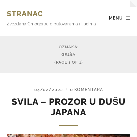
STRANAC
MENU
Zvezdana Crnogorac o putovanjima i ljudima
OZNAKA:
GEJŠA
(PAGE 1 OF 1)
04/02/2022
0 KOMENTARA
/
SVILA – PROZOR U DUŠU
JAPANA