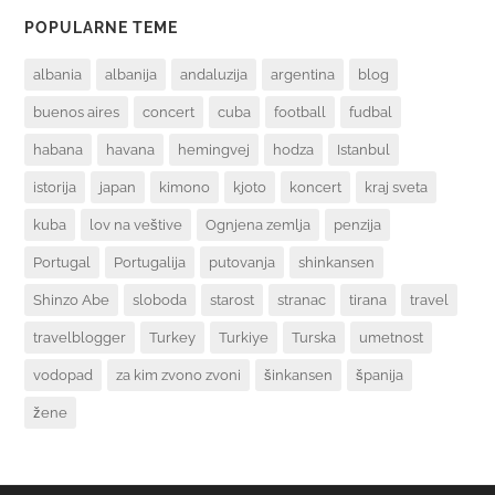
POPULARNE TEME
albania
albanija
andaluzija
argentina
blog
buenos aires
concert
cuba
football
fudbal
habana
havana
hemingvej
hodza
Istanbul
istorija
japan
kimono
kjoto
koncert
kraj sveta
kuba
lov na veštive
Ognjena zemlja
penzija
Portugal
Portugalija
putovanja
shinkansen
Shinzo Abe
sloboda
starost
stranac
tirana
travel
travelblogger
Turkey
Turkiye
Turska
umetnost
vodopad
za kim zvono zvoni
šinkansen
španija
žene