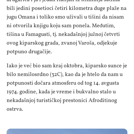
bili jedini posetioci četiri kilometra duge plaže na
jugu Omana i toliko smo uživali u tišini da nisam
ni otvorila knjigu koju sam ponela. Međutim,
tišina u Famagusti, tj. nekadašnjoj južnoj četvrti
ovog kiparskog grada, zvanoj Varoša, odjekuje
potpuno drugačije.
Iako je već bio sam kraj oktobra, kiparsko sunce je
bilo nemilosrdno (32C), kao da je htelo da nam u
potpunosti dočara atmosferu od tog 14. avgusta
1974. godine, kada je vreme i bukvalno stalo u
nekadašnjoj turističkoj prestonici Afroditinog
ostrva.