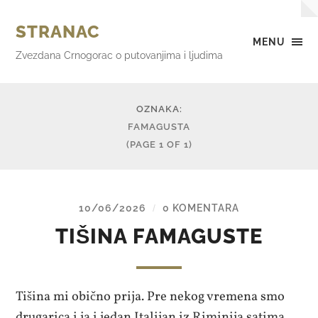
STRANAC
MENU
Zvezdana Crnogorac o putovanjima i ljudima
OZNAKA:
FAMAGUSTA
(PAGE 1 OF 1)
10/06/2026
0 KOMENTARA
/
TIŠINA FAMAGUSTE
Tišina mi obično prija. Pre nekog vremena smo
drugarica i ja i jedan Italijan iz Riminija satima