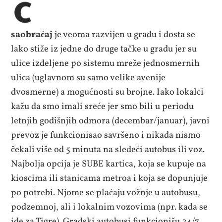
saobraćaj
je veoma razvijen u gradu i dosta se
lako stiže iz jedne do druge tačke u gradu jer su
ulice izdeljene po sistemu mreže jednosmernih
ulica (uglavnom su samo velike avenije
dvosmerne) a mogućnosti su brojne. Iako lokalci
kažu da smo imali sreće jer smo bili u periodu
letnjih godišnjih odmora (decembar/januar), javni
prevoz je funkcionisao savršeno i nikada nismo
čekali više od 5 minuta na sledeći autobus ili voz.
Najbolja opcija je SUBE kartica, koja se kupuje na
kioscima ili stanicama metroa i koja se dopunjuje
po potrebi. Njome se plaćaju vožnje u autobusu,
podzemnoj, ali i lokalnim vozovima (npr. kada se
ide za Tigre). Gradski autobusi funkcionišu 24/7,