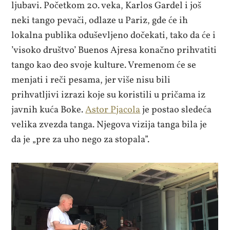
ljubavi. Početkom 20. veka, Karlos Gardel i još
neki tango pevači, odlaze u Pariz, gde će ih
lokalna publika oduševljeno dočekati, tako da će i
’visoko društvo’ Buenos Ajresa konačno prihvatiti
tango kao deo svoje kulture. Vremenom će se
menjati i reči pesama, jer više nisu bili
prihvatljivi izrazi koje su koristili u pričama iz
javnih kuća Boke.
Astor Pjacola
je postao sledeća
velika zvezda tanga. Njegova vizija tanga bila je
da je „pre za uho nego za stopala”.