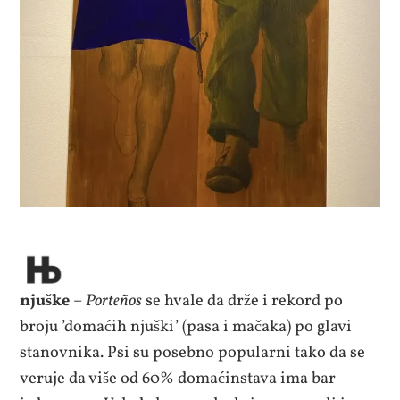
njuške
–
Porteños
se hvale da drže i rekord po
broju ’domaćih njuški’ (pasa i mačaka) po glavi
stanovnika. Psi su posebno popularni tako da se
veruje da više od 60% domaćinstava ima bar