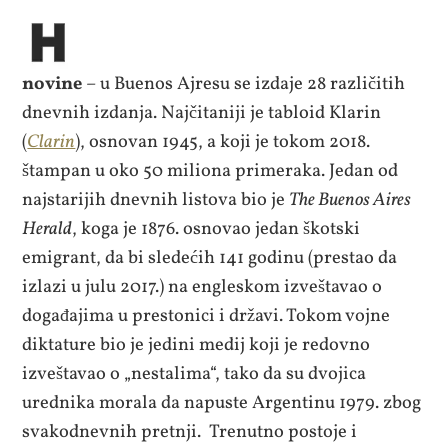
novine
– u Buenos Ajresu se izdaje 28 različitih
dnevnih izdanja. Najčitaniji je tabloid Klarin
(
Clarin
), osnovan 1945, a koji je tokom 2018.
štampan u oko 50 miliona primeraka. Jedan od
najstarijih dnevnih listova bio je
The Buenos Aires
Herald
, koga je 1876. osnovao jedan škotski
emigrant, da bi sledećih 141 godinu (prestao da
izlazi u julu 2017.) na engleskom izveštavao o
događajima u prestonici i državi. Tokom vojne
diktature bio je jedini medij koji je redovno
izveštavao o „nestalima“, tako da su dvojica
urednika morala da napuste Argentinu 1979. zbog
svakodnevnih pretnji. Trenutno postoje i