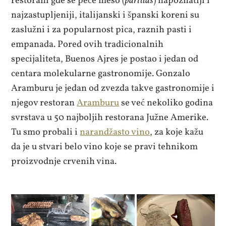
restorani gde se peče meso (
parillas
) napoznatiji i
najzastupljeniji, italijanski i španski koreni su
zaslužni i za popularnost pica, raznih pasti i
empanada. Pored ovih tradicionalnih
specijaliteta, Buenos Ajres je postao i jedan od
centara molekularne gastronomije. Gonzalo
Aramburu je jedan od zvezda takve gastronomije i
njegov restoran
Aramburu
se već nekoliko godina
svrstava u 50 najboljih restorana Južne Amerike.
Tu smo probali i
narandžasto vino
, za koje kažu
da je u stvari belo vino koje se pravi tehnikom
proizvodnje crvenih vina.