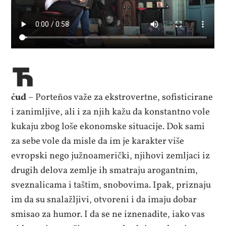
ćud
– Porteños važe za ekstrovertne, sofisticirane
i zanimljive, ali i za njih kažu da konstantno vole
kukaju zbog loše ekonomske situacije. Dok sami
za sebe vole da misle da im je karakter više
evropski nego južnoamerički, njihovi zemljaci iz
drugih delova zemlje ih smatraju arogantnim,
sveznalicama i taštim, snobovima. Ipak, priznaju
im da su snalažljivi, otvoreni i da imaju dobar
smisao za humor. I da se ne iznenadite, iako vas