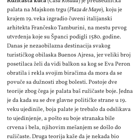
Ružičasta kuća
(
Casa Rosada
) je predsednička
palata na Majskom trgu (
Plaza de Mayo
), koju je
krajem 19. veka izgradio čuveni italijanski
arhitekta Frančesko Tamburini, na mestu prvog
utvrđenja koje su Španci podigli 1580. godine.
Danas je nezaobilazna destinacija svakog
turističkog obilaska Buenos Ajresa, jer veliki broj
posetilaca želi da vidi balkon sa kog se Eva Peron
obratila i rekla svojim biračima da mora da se
povuče sa dužnosti zbog bolesti. Postoje dve
teorije zbog čega je palata baš ružičaste boje. Jedna
je da kada su se dve glavne političke strane u 19.
veku ujedinile, boja palate je trebalo da odslikava
to ujedinjenje, a pošto su boje stranaka bile
crvena i bela, njihovim mešanjem se došlo do
ružičaste. Druga teorija kaže da je nekada bio