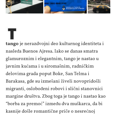
tango
je nerazdvojni deo kulturnog identiteta i
nasleđa Buenos Ajresa. Iako se danas smatra
glamuroznim i elegantnim, tango je nastao u
javnim kućama i u siromašnim, radničkim
delovima grada poput Boke, San Telma i
Barakasa, gde su izmešani živeli novopridošli
migranti, oslobođeni robovi i slični stanovnici
margine društva. Zbog toga je tango i nastao kao
“borba za premoć” između dva muškarca, da bi
kasnije došle romantične priče o nesrećnoj