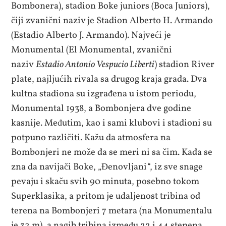
Bombonera), stadion Boke juniors (Boca Juniors),
čiji zvanični naziv je Stadion Alberto H. Armando
(Estadio Alberto J. Armando). Najveći je
Monumental (El Monumental, zvanični
naziv
Estadio Antonio Vespucio Liberti
) stadion River
plate, najljućih rivala sa drugog kraja grada. Dva
kultna stadiona su izgrađena u istom periodu,
Monumental 1938, a Bombonjera dve godine
kasnije. Međutim, kao i sami klubovi i stadioni su
potpuno različiti. Kažu da atmosfera na
Bombonjeri ne može da se meri ni sa čim. Kada se
zna da navijači Boke, „Đenovljani“, iz sve snage
pevaju i skaču svih 90 minuta, posebno tokom
Superklasika, a pritom je udaljenost tribina od
terena na Bombonjeri 7 metara (na Monumentalu
je 32 m), a nagib tribina između 22 i 44 stepena