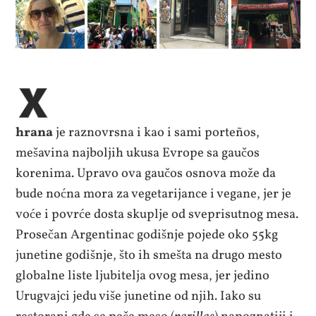
hrana
je raznovrsna i kao i sami porteños,
mešavina najboljih ukusa Evrope sa gaučos
korenima. Upravo ova gaučos osnova može da
bude noćna mora za vegetarijance i vegane, jer je
voće i povrće dosta skuplje od sveprisutnog mesa.
Prosečan Argentinac godišnje pojede oko 55kg
junetine godišnje, što ih smešta na drugo mesto
globalne liste ljubitelja ovog mesa, jer jedino
Urugvajci jedu više junetine od njih. Iako su