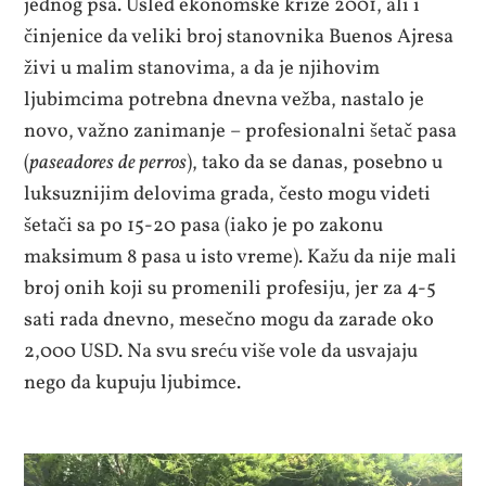
jednog psa. Usled ekonomske krize 2001, ali i
činjenice da veliki broj stanovnika Buenos Ajresa
živi u malim stanovima, a da je njihovim
ljubimcima potrebna dnevna vežba, nastalo je
novo, važno zanimanje – profesionalni šetač pasa
(
paseadores
de perros
), tako da se danas, posebno u
luksuznijim delovima grada, često mogu videti
šetači sa po 15-20 pasa (iako je po zakonu
maksimum 8 pasa u isto vreme). Kažu da nije mali
broj onih koji su promenili profesiju, jer za 4-5
sati rada dnevno, mesečno mogu da zarade oko
2,000 USD. Na svu sreću više vole da usvajaju
nego da kupuju ljubimce.