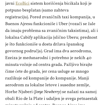
javni
EcoBici
sistem korišćenja bicikala koji je
potpuno besplatan (samo zahteva
registraciju). Pored zvaničnih taxi kompanija, u
Buenos Ajresu funkcioniše i Uber (vozači se žale
da imaju problema sa zvaničnim taksistima), ali i
lokalna Cabify aplikacija (slično Uberu; prednost
je što funkcioniše u dosta država španskog
govornog područja). Grad ima dva aerodroma,
Ezeiza je međunarodni i potrebno je nekih 40
minuta vožnje od centra grada. Pažljivo birajte
čime ćete do grada, jer cena usluge se mnogo
razlikuje od kompanije do kompanije. Manji
aerodrom za lokalne letove i susedne zemlje,
Horhe Njuberi (
Jorge Newberry
) se nalazi na samoj
obali Rio de la Plate i udaljen je svega petnaestak