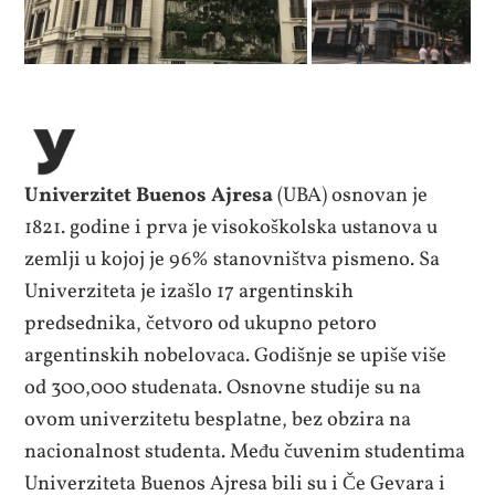
Univerzitet Buenos Ajresa
(UBA) osnovan je
1821. godine i prva je visokoškolska ustanova u
zemlji u kojoj je 96% stanovništva pismeno. Sa
Univerziteta je izašlo 17 argentinskih
predsednika, četvoro od ukupno petoro
argentinskih nobelovaca. Godišnje se upiše više
od 300,000 studenata. Osnovne studije su na
ovom univerzitetu besplatne, bez obzira na
nacionalnost studenta. Među čuvenim studentima
Univerziteta Buenos Ajresa bili su i Če Gevara i