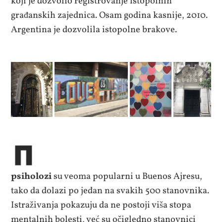
koji je dozvolio registrovanje istopolnih
građanskih zajednica. Osam godina kasnije, 2010.
Argentina je dozvolila istopolne brakove.
psiholozi
su veoma popularni u Buenos Ajresu,
tako da dolazi po jedan na svakih 500 stanovnika.
Istraživanja pokazuju da ne postoji viša stopa
mentalnih bolesti, već su očigledno stanovnici