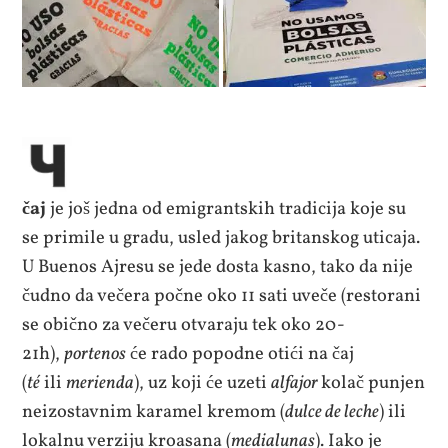
čaj
je još jedna od emigrantskih tradicija koje su
se primile u gradu, usled jakog britanskog uticaja.
U Buenos Ajresu se jede dosta kasno, tako da nije
čudno da večera počne oko 11 sati uveče (restorani
se obično za večeru otvaraju tek oko 20-
21h),
portenos
će rado popodne otići na čaj
(
té
ili
merienda
), uz koji će uzeti
alfajor
kolač punjen
neizostavnim karamel kremom (
dulce de leche
) ili
lokalnu verziju kroasana (
medialunas
). Iako je