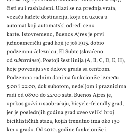
čisti su i rashlađeni. Ulazi se na prednja vrata,
vozaču kažete destinaciju, koju on ukuca u
automat koji automatski odredi cenu
karte. Istovremeno, Buenos Ajres je prvi
južnoamerički grad koji je još 1913. dobio
podzemnu železnicu, El Subte (skraćeno
od
subterráneo
). Postoji šest linija (A, B, C, D, E, H),
koje povezuju sve delove grada sa centrom.
Podzemna radnim danima funkcioniše između
5:00 i 22:00, dok subotom, nedeljom i praznicima
radi od 08:00 do 22:00 sata. Buenos Ajres je,
uprkos gužvi u saobraćaju, bicycle-friendly grad,
jer je poslednjih godina grad uveo veliki broj
biciklističkih staza, kojih trenutno ima oko 130
km u gradu. Od 2010. godine funkcioniše i