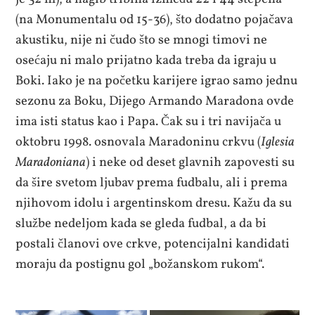
(na Monumentalu od 15-36), što dodatno pojačava
akustiku, nije ni čudo što se mnogi timovi ne
osećaju ni malo prijatno kada treba da igraju u
Boki. Iako je na početku karijere igrao samo jednu
sezonu za Boku, Dijego Armando Maradona ovde
ima isti status kao i Papa. Čak su i tri navijača u
oktobru 1998. osnovala Maradoninu crkvu (
Iglesia
Maradoniana
) i neke od deset glavnih zapovesti su
da šire svetom ljubav prema fudbalu, ali i prema
njihovom idolu i argentinskom dresu. Kažu da su
službe nedeljom kada se gleda fudbal, a da bi
postali članovi ove crkve, potencijalni kandidati
moraju da postignu gol „božanskom rukom“.