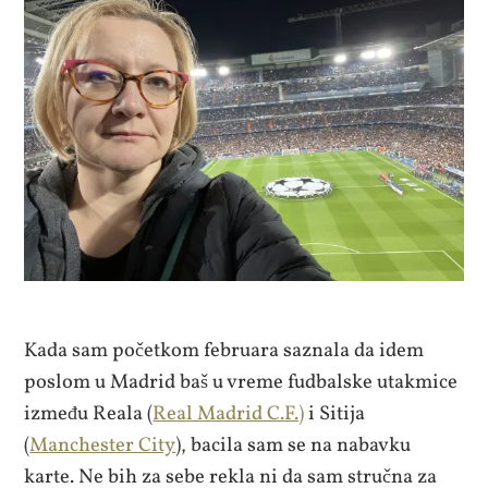
Kada sam početkom februara saznala da idem
poslom u Madrid baš u vreme fudbalske utakmice
između Reala (
Real Madrid C.F.)
i Sitija
(
Manchester City
), bacila sam se na nabavku
karte. Ne bih za sebe rekla ni da sam stručna za