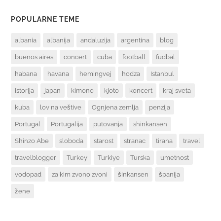
POPULARNE TEME
albania
albanija
andaluzija
argentina
blog
buenos aires
concert
cuba
football
fudbal
habana
havana
hemingvej
hodza
Istanbul
istorija
japan
kimono
kjoto
koncert
kraj sveta
kuba
lov na veštive
Ognjena zemlja
penzija
Portugal
Portugalija
putovanja
shinkansen
Shinzo Abe
sloboda
starost
stranac
tirana
travel
travelblogger
Turkey
Turkiye
Turska
umetnost
vodopad
za kim zvono zvoni
šinkansen
španija
žene