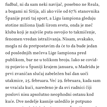
fudbal, ni da sam neki navijač, posebno ne Reala,
a bogami ni Sitija, ali ako više od 67% stanovnika
Španije prati taj sport, a Ligu šampiona gledaju
stotine miliona ljudi širom sveta, onda je meč
kluba koji je najviše puta osvojio to takmičenje,
fenomen vredan istraživanja. Nisam, svakako,
mogla ni da pretpostavim da će to da bude jedan
od poslednjih mečeva Lige šampiona pred
publikom, bar ne u tolikom broju. Iako se covid-
19 pojavio u Španiji krajem januara, u Madridu je
prvi zvaničan slučaj zabeležen baš dan uoči
utakmice, 25. februara. Već 29. februara, kada sam
se vraćala kući, naređeno je da svi radnici čiji
poslovi nisu apsolutno neophodni ostanu kod
kuće. Dve nedelje kasnije usledilo je potpuno