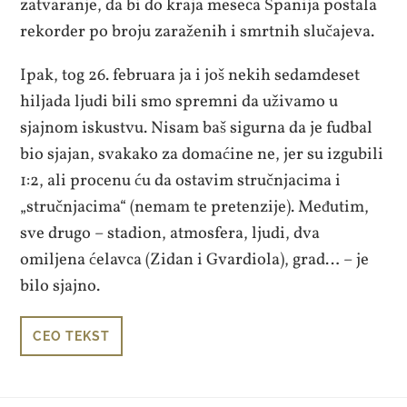
zatvaranje, da bi do kraja meseca Španija postala
rekorder po broju zaraženih i smrtnih slučajeva.
Ipak, tog 26. februara ja i još nekih sedamdeset
hiljada ljudi bili smo spremni da uživamo u
sjajnom iskustvu. Nisam baš sigurna da je fudbal
bio sjajan, svakako za domaćine ne, jer su izgubili
1:2, ali procenu ću da ostavim stručnjacima i
„stručnjacima“ (nemam te pretenzije). Međutim,
sve drugo – stadion, atmosfera, ljudi, dva
omiljena ćelavca (Zidan i Gvardiola), grad… – je
bilo sjajno.
CEO TEKST