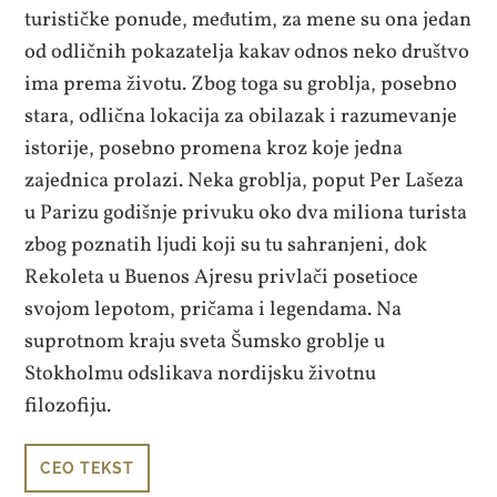
turističke ponude, međutim, za mene su ona jedan
od odličnih pokazatelja kakav odnos neko društvo
ima prema životu. Zbog toga su groblja, posebno
stara, odlična lokacija za obilazak i razumevanje
istorije, posebno promena kroz koje jedna
zajednica prolazi. Neka groblja, poput Per Lašeza
u Parizu godišnje privuku oko dva miliona turista
zbog poznatih ljudi koji su tu sahranjeni, dok
Rekoleta u Buenos Ajresu privlači posetioce
svojom lepotom, pričama i legendama. Na
suprotnom kraju sveta Šumsko groblje u
Stokholmu odslikava nordijsku životnu
filozofiju.
CEO TEKST