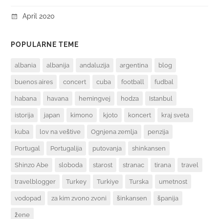
April 2020
POPULARNE TEME
albania
albanija
andaluzija
argentina
blog
buenos aires
concert
cuba
football
fudbal
habana
havana
hemingvej
hodza
Istanbul
istorija
japan
kimono
kjoto
koncert
kraj sveta
kuba
lov na veštive
Ognjena zemlja
penzija
Portugal
Portugalija
putovanja
shinkansen
Shinzo Abe
sloboda
starost
stranac
tirana
travel
travelblogger
Turkey
Turkiye
Turska
umetnost
vodopad
za kim zvono zvoni
šinkansen
španija
žene