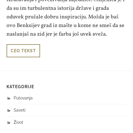
da su im turbulentna istorija države i grada
oduvek pružale dobru inspiraciju. Možda je baš
ovo Benksijev grad iz mašte u kome ne smeš da se
naslanjaš na zid jer je farba još uvek sveža.
CEO TEKST
KATEGORIJE
Putovanja
Saveti
Život