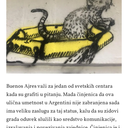
Buenos Ajres važi za jedan od svetskih centara
kada su grafiti u pitanju. Mada činjenica da ova
ulična umetnost u Argentini nije zabranjena sada
ima veliku zaslugu za taj status, kažu da su zidovi
grada oduvek služili kao sredstvo komunikacije,
izražavanja i povezivanja zajednice. Činjenica je i