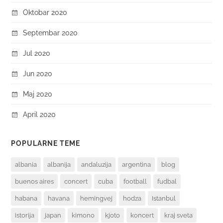
Oktobar 2020
Septembar 2020
Jul 2020
Jun 2020
Maj 2020
April 2020
POPULARNE TEME
albania
albanija
andaluzija
argentina
blog
buenos aires
concert
cuba
football
fudbal
habana
havana
hemingvej
hodza
Istanbul
istorija
japan
kimono
kjoto
koncert
kraj sveta